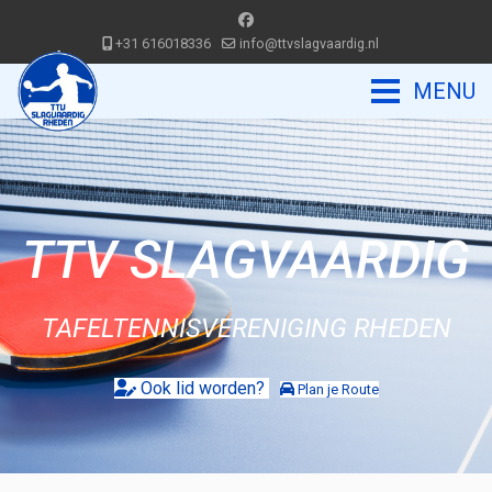
+31 616018336
info@ttvslagvaardig.nl
TTV SLAGVAARDIG
TAFELTENNISVERENIGING RHEDEN
Ook lid worden?
Plan je Route